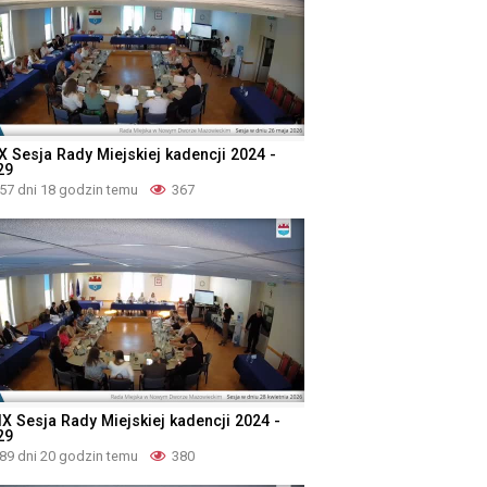
X Sesja Rady Miejskiej kadencji 2024 -
29
57 dni 18 godzin temu
367
IX Sesja Rady Miejskiej kadencji 2024 -
29
89 dni 20 godzin temu
380