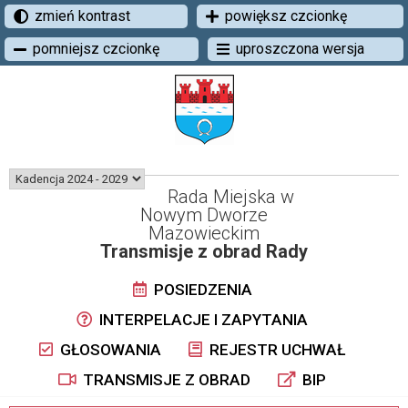
zmień kontrast
powiększ czcionkę
pomniejsz czcionkę
uproszczona wersja
Rada Miejska w
Nowym Dworze
Mazowieckim
Transmisje z obrad Rady
POSIEDZENIA
INTERPELACJE I ZAPYTANIA
GŁOSOWANIA
REJESTR UCHWAŁ
TRANSMISJE Z OBRAD
BIP