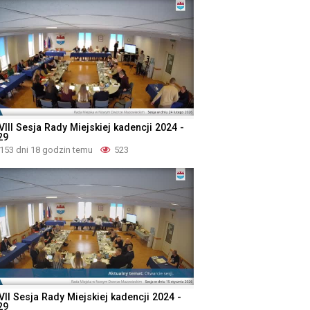
III Sesja Rady Miejskiej kadencji 2024 -
29
153 dni 18 godzin temu
523
VII Sesja Rady Miejskiej kadencji 2024 -
29